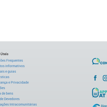
 Úteis
ões Frequentes
tos informativos
is e guias
ísticas
ança e Privacidade
ões
 de bens
 de Devedores
ações Intracomunitárias