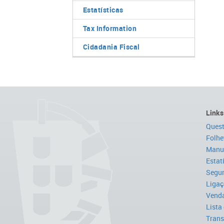
Estatísticas
Tax Information
Cidadania Fiscal
Links
Quest
Folhe
Manua
Estat
Segur
Ligaç
Venda
Lista
Trans