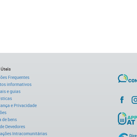
 Úteis
ões Frequentes
tos informativos
is e guias
ísticas
ança e Privacidade
ões
 de bens
 de Devedores
ações Intracomunitárias