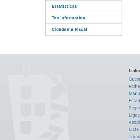
Estatísticas
Tax Information
Cidadania Fiscal
Links
Quest
Folhe
Manua
Estat
Segur
Ligaç
Venda
Lista
Trans