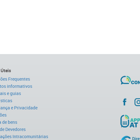
 Úteis
ões Frequentes
tos informativos
is e guias
ísticas
ança e Privacidade
ões
 de bens
 de Devedores
ações Intracomunitárias