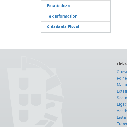
Estatísticas
Tax Information
Cidadania Fiscal
Links
Quest
Folhe
Manua
Estat
Segur
Ligaç
Venda
Lista
Trans