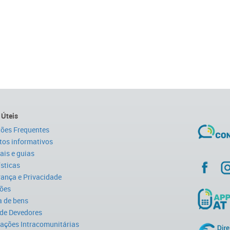
 Úteis
ões Frequentes
tos informativos
is e guias
ísticas
ança e Privacidade
ões
 de bens
 de Devedores
ações Intracomunitárias