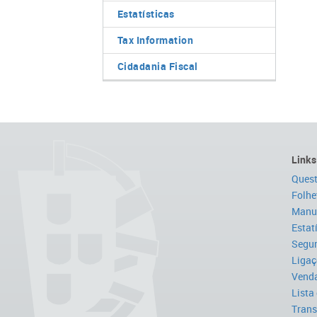
Estatísticas
Tax Information
Cidadania Fiscal
Links
Quest
Folhe
Manua
Estat
Segur
Ligaç
Venda
Lista
Trans