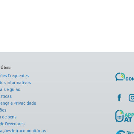
 Úteis
ões Frequentes
tos informativos
is e guias
ísticas
ança e Privacidade
ões
 de bens
 de Devedores
ações Intracomunitárias