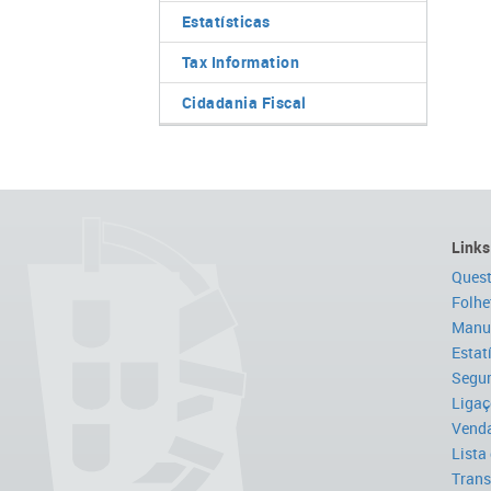
Estatísticas
Tax Information
Cidadania Fiscal
Links
Quest
Folhe
Manua
Estat
Segur
Ligaç
Venda
Lista
Trans