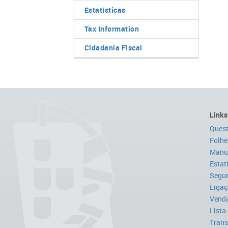
Estatísticas
Tax Information
Cidadania Fiscal
Links
Quest
Folhe
Manua
Estat
Segur
Ligaç
Venda
Lista
Trans