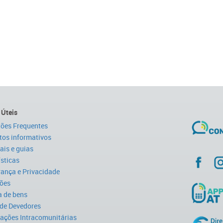
 Úteis
ões Frequentes
tos informativos
is e guias
ísticas
ança e Privacidade
ões
 de bens
 de Devedores
ações Intracomunitárias