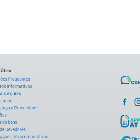
 Úteis
ões Frequentes
tos informativos
is e guias
ísticas
ança e Privacidade
ões
 de bens
 de Devedores
ações Intracomunitárias