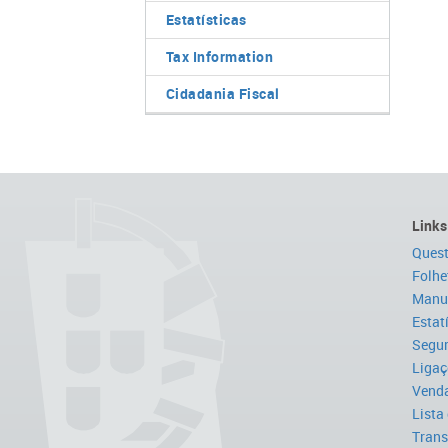
Estatísticas
Tax Information
Cidadania Fiscal
Links
Quest
Folhe
Manua
Estat
Segur
Ligaç
Venda
Lista
Trans