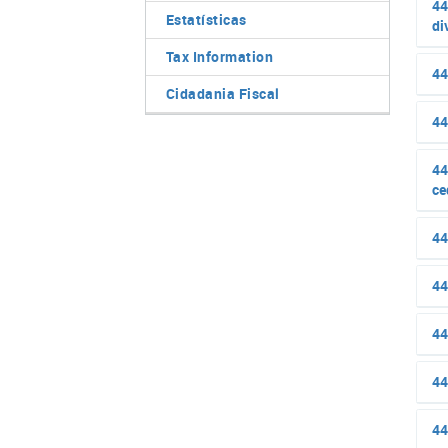
44
Estatísticas
di
Tax Information
44
Cidadania Fiscal
44
44
ce
44
44
44
44
44