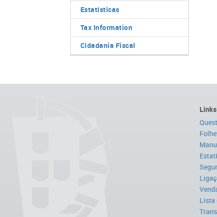
Estatísticas
Tax Information
Cidadania Fiscal
Links
Quest
Folhe
Manua
Estat
Segur
Ligaç
Venda
Lista
Trans