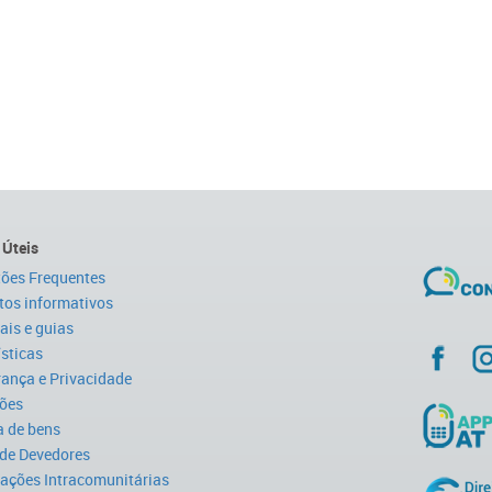
 Úteis
ões Frequentes
tos informativos
is e guias
ísticas
ança e Privacidade
ões
 de bens
 de Devedores
ações Intracomunitárias