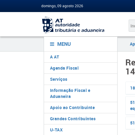
domingo, 09 agosto 2026
MENU
Ap
A AT
Re
Agenda Fiscal
14
Serviços
18
Informação Fiscal e
Aduaneira
51
Apoio ao Contribuinte
es
Grandes Contribuintes
51
U-TAX