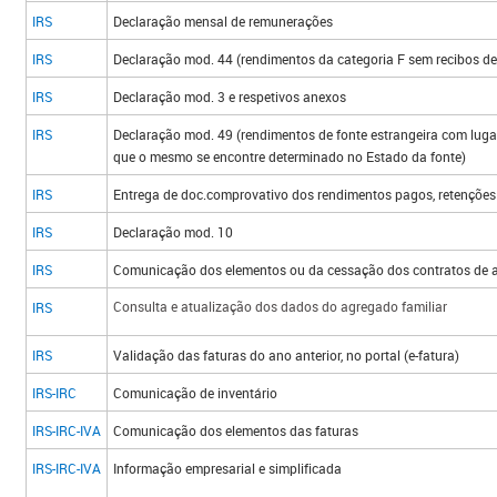
IRS
Declaração mensal de remuneraç​ões​
IRS
Declaração mod. 44 (rendimentos da categoria F sem recibos de 
IRS
Declaração mod. 3 e respetivo​s anexos
IRS
Declaração mod. 49 (rendimentos de fonte estrangeira com lugar
que o mesmo se encontre determinado no Estado da fonte)
IRS
Entrega de doc.comprovativo dos rendimentos pagos, retenções 
IRS
Declaração mod. 10
IRS
Comunicação dos elementos​ ou da ces​sação dos contratos de a
Consulta e atualização dos dados do agregado familiar​​
IRS
IRS
Validação das faturas do ano anterior, no portal (e-fatura)
IRS-IRC
Comunicação de inventário
IRS-IRC-IVA
Comunicação dos elementos das faturas
IRS-IRC-IVA
Informação empresarial e simplificada