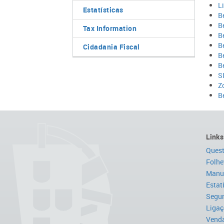
L
Estatísticas
B
B
Tax Information
B
B
Cidadania Fiscal
B
B
S
Z
B
Links
Quest
Folhe
Manua
Estat
Segur
Ligaç
Venda