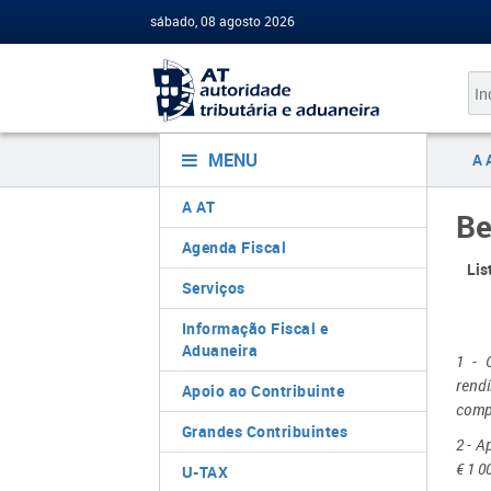
sábado, 08 agosto 2026
MENU
A 
A AT
Be
Agenda Fiscal
Lis
Serviços
Informação Fiscal e
Aduaneira
1 - 
rend
Apoio ao Contribuinte
compe
Grandes Contribuintes
2 - A
€ 1 0
U-TAX