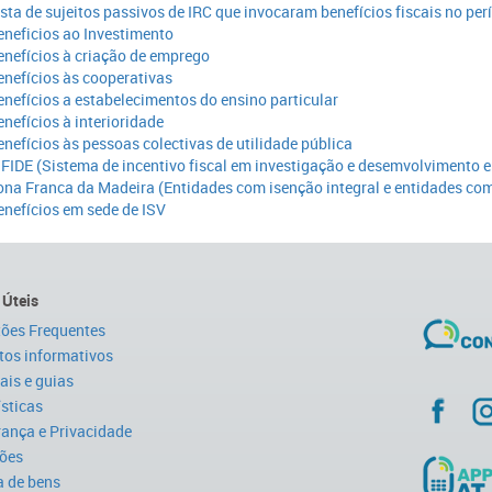
ista de sujeitos passivos de IRC que invocaram benefícios fiscais no pe
eneficios ao Investimento
enefícios à criação de emprego
enefícios às cooperativas
enefícios a estabelecimentos do ensino particular
enefícios à interioridade
enefícios às pessoas colectivas de utilidade pública
IFIDE (Sistema de incentivo fiscal em investigação e desemvolvimento 
ona Franca da Madeira (Entidades com isenção integral e entidades com
enefícios em sede de ISV
 Úteis
ões Frequentes
tos informativos
is e guias
ísticas
ança e Privacidade
ões
 de bens