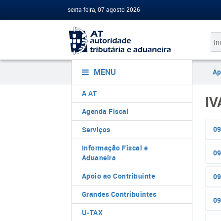
sexta-feira, 07 agosto 2026
MENU
Ap
A AT
IV
Agenda Fiscal
09
Serviços
Informação Fiscal e
09
Aduaneira
Apoio ao Contribuinte
09
Grandes Contribuintes
09
U-TAX