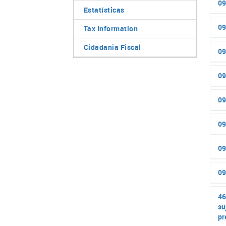
09
Estatísticas
09
Tax Information
Cidadania Fiscal
09
09
09
09
09
09
46
su
pr