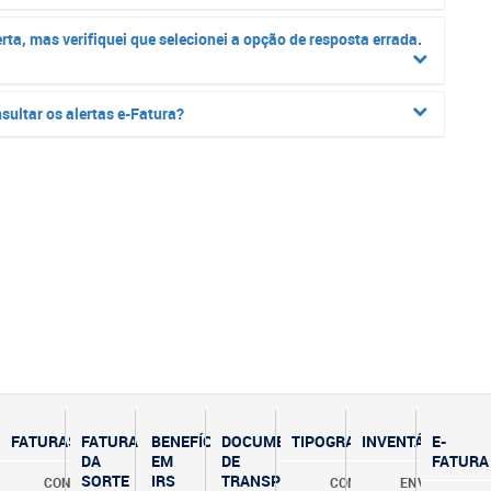
rta, mas verifiquei que selecionei a opção de resposta errada.
sultar os alertas e-Fatura?
FATURAS
FATURA
BENEFÍCIO
DOCUMENTOS
TIPOGRAFIAS
INVENTÁRIOS
E-
DA
EM
DE
FATURA
SORTE
IRS
TRANSPORTE
CONSUMIDOR
COMUNICAR
ENVIAR